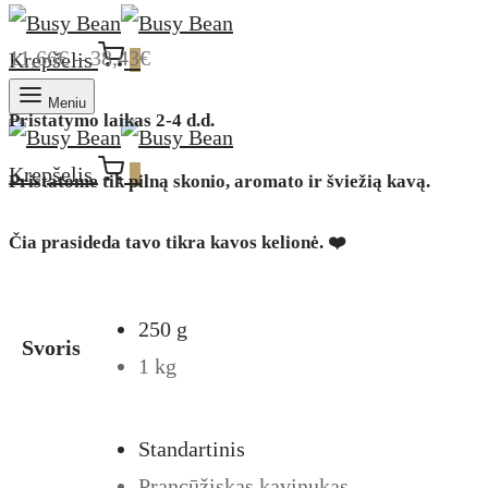
11,66
€
–
38,43
€
Krepšelis
0
Meniu
Pristatymo laikas
2-4 d.d.
Krepšelis
0
Pristatome tik pilną skonio, aromato ir šviežią kavą.
Čia prasideda tavo tikra kavos kelionė. ❤️
250 g
Svoris
1 kg
Standartinis
Prancūžiskas kavinukas