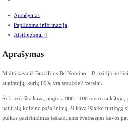
Kofeino
Aprašymas
Papildoma informacija
Atsiliepimai
0
Aprašymas
Malta kava iš Brazilijos Be Kofeino – Brazilija ne š
augintojų, kurių 89% yra smulkieji verslai.
Ši braziliška kava, auginta 900–1100 metrų aukštyje,
natūralų kofeino pašalinimą, ši kava išlaiko turtingą 
puikus pasirinkimas ieškantiems švelnesnės kavos pati