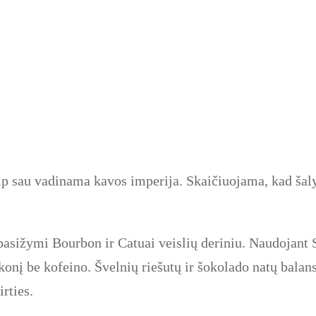
iaip sau vadinama kavos imperija. Skaičiuojama, kad ša
 pasižymi Bourbon ir Catuai veislių deriniu. Naudojant
skonį be kofeino. Švelnių riešutų ir šokolado natų balan
rties.