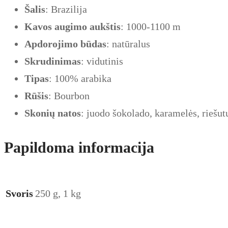
Šalis
: Brazilija
Kavos
augimo
aukštis
: 1000-1100 m
Apdorojimo
būdas
: natūralus
Skrudinimas
: vidutinis
Tipas
: 100% arabika
Rūšis
: Bourbon
Skonių
natos
: juodo šokolado, karamelės, riešut
Papildoma informacija
Svoris
250 g, 1 kg