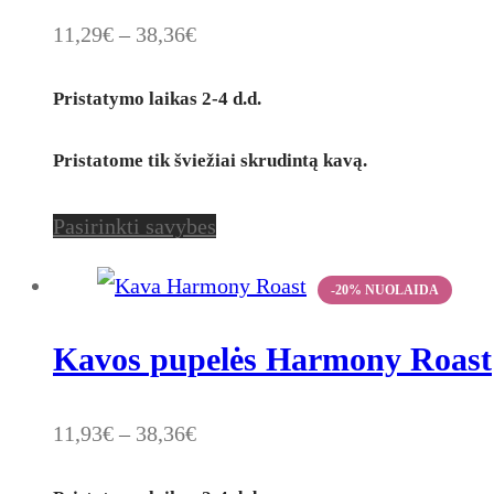
11,29
€
–
38,36
€
Pristatymo laikas
2-4 d.d.
Pristatome tik šviežiai skrudintą kavą.
Pasirinkti savybes
Kavos pupelės Harmony Roast
11,93
€
–
38,36
€