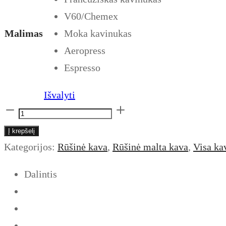
V60/Chemex
Malimas
Moka kavinukas
Aeropress
Espresso
Išvalyti
produkto
kiekis:
Į krepšelį
Malta
Kategorijos:
Rūšinė kava
,
Rūšinė malta kava
,
Visa ka
kava
Dalintis
iš
Brazilijos
Be