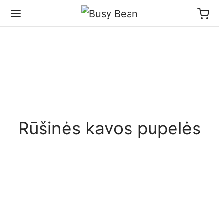
Rūšinės kavos pupelės