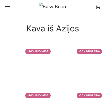
Kava iš Azijos
Kavos pupelės iš
Kavos pupelės iš
Indijos
Papua Naujosios
Gvinėjos
–
10,99
€
33,57
€
–
10,60
€
37,20
€