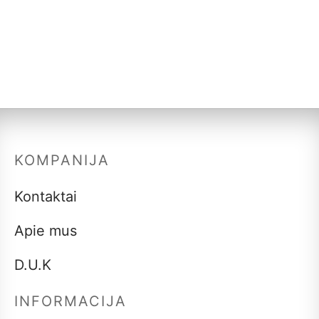
Malta kava iš Papua
Malta kava iš Indijos
Naujosios Gvinėjos
–
10,99
€
33,57
€
–
10,60
€
37,20
€
KOMPANIJA
Kontaktai
Apie mus
D.U.K
INFORMACIJA