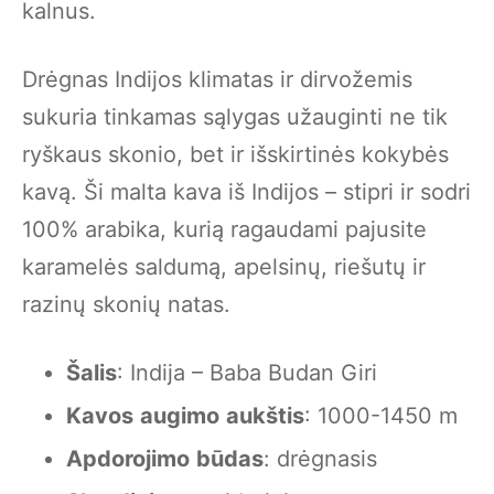
kalnus.
Drėgnas Indijos klimatas ir dirvožemis
sukuria tinkamas sąlygas užauginti ne tik
ryškaus skonio, bet ir išskirtinės kokybės
kavą. Ši malta kava iš Indijos – stipri ir sodri
100% arabika, kurią ragaudami pajusite
karamelės saldumą, apelsinų, riešutų ir
razinų skonių natas.
Šalis
: Indija – Baba Budan Giri
Kavos
augimo
aukštis
: 1000-1450 m
Apdorojimo
būdas
: drėgnasis