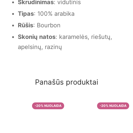
Skrudinimas
: vidutinis
Tipas
: 100% arabika
Rūšis
: Bourbon
Skonių
natos
: karamelės, riešutų,
apelsinų, razinų
Panašūs produktai