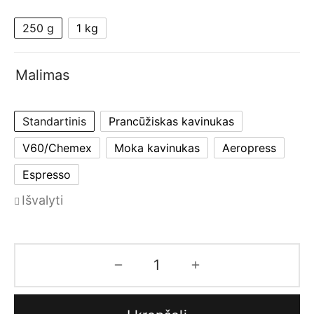
250 g
1 kg
Malimas
Standartinis
Prancūžiskas kavinukas
V60/Chemex
Moka kavinukas
Aeropress
Espresso
Išvalyti