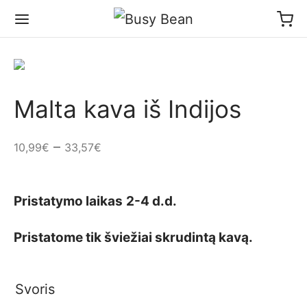
Malta kava iš Indijos
–
10,99
€
33,57
€
Pristatymo laikas
2-4 d.d.
Pristatome tik šviežiai skrudintą kavą.
Svoris