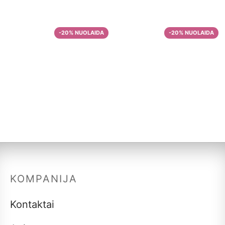
–
9,99
€
33,57
€
Tanzanijos
–
10,00
€
30,00
€
Malta kava iš
Brazilijos
Malta kava Focus
–
11,00
€
38,14
€
and Flow
–
11,93
€
38,36
€
KOMPANIJA
Kontaktai