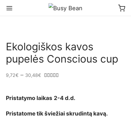
Ekologiškos kavos
pupelės Conscious cup
–
9,72
€
30,48
€
Įvertinimas:
iš 5 (viso įvertinimų:
1
)
Pristatymo laikas
2-4 d.d.
Pristatome tik šviežiai skrudintą kavą.