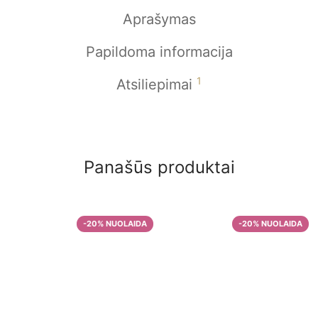
Aprašymas
Papildoma informacija
1
Atsiliepimai
Panašūs produktai
Malta kava iš
Kolumbijos
Malta kava iš