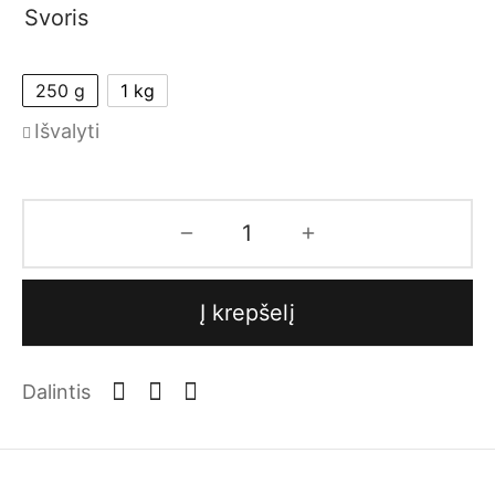
Svoris
250 g
1 kg
Išvalyti
Į krepšelį
Dalintis