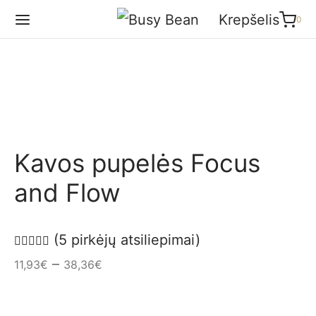
Krepšelis
0
0
Krepšelis
Atnaujinama
Krepšelyje nėra produktų.
Tęsti apsipirkimą
Kavos pupelės Focus
and Flow
(
5
pirkėjų atsiliepimai)
Įvertinimas:
iš 5 (viso įvertinimų:
5
)
–
11,93
€
38,36
€