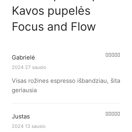
Kavos pupelės
Focus and Flow
Įverti
Gabrielė
2024 27 sausio
Visas rožines espresso išbandziau, šita
geriausia
Įverti
Justas
2024 13 sausio