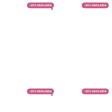
Malta kava iš
Kolumbijos
Malta kava
Grounded
Energy
–
9,99
€
33,57
€
Pasirinkti
–
11,29
€
38,29
€
savybes
Pasirinkti
savybes