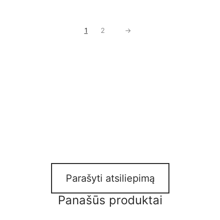
1
2
→
Parašyti atsiliepimą
Panašūs produktai