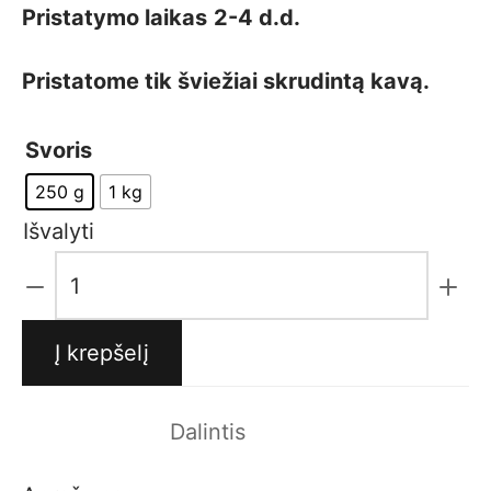
Pristatymo laikas
2-4 d.d.
Pristatome tik šviežiai skrudintą kavą.
Svoris
250 g
1 kg
Išvalyti
produkto
kiekis:
Kavos
Į krepšelį
pupelės
Focus
Dalintis
and