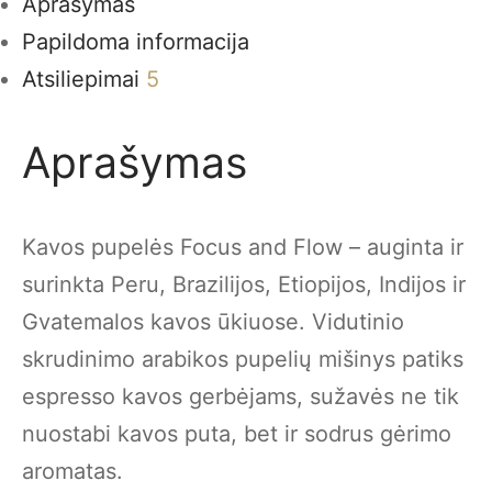
Flow
Aprašymas
Papildoma informacija
Atsiliepimai
5
Aprašymas
Kavos pupelės Focus and Flow – auginta ir
surinkta Peru, Brazilijos, Etiopijos, Indijos ir
Gvatemalos kavos ūkiuose. Vidutinio
skrudinimo arabikos
pupelių mišinys patiks
espresso kavos gerbėjams, sužavės ne tik
nuostabi kavos puta, bet ir sodrus gėrimo
aromatas.