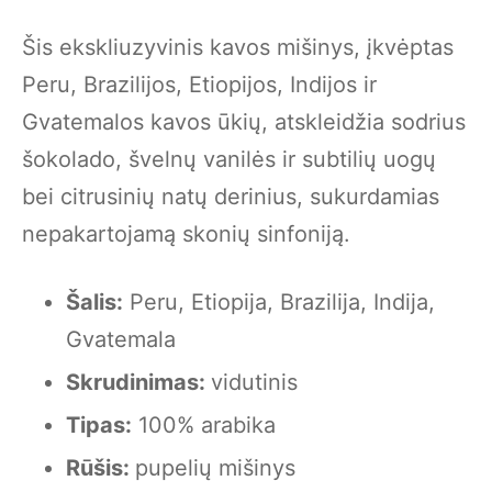
Šis ekskliuzyvinis kavos mišinys, įkvėptas
Peru, Brazilijos, Etiopijos, Indijos ir
Gvatemalos kavos ūkių, atskleidžia sodrius
šokolado, švelnų vanilės ir subtilių uogų
bei citrusinių natų derinius, sukurdamias
nepakartojamą skonių sinfoniją.
Šalis:
Peru, Etiopija, Brazilija, Indija,
Gvatemala
Skrudinimas:
v
idutinis
Tipas:
100% arabika
Rūšis:
pupelių mišinys