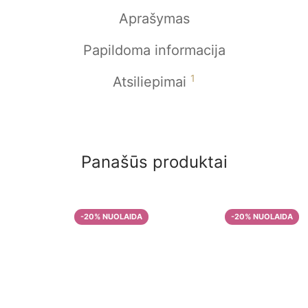
Aprašymas
Papildoma informacija
1
Atsiliepimai
Panašūs produktai
Kavos pupelės iš
Indijos
Malta kava Focus