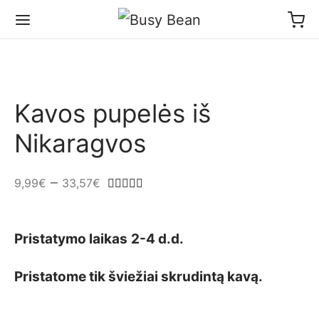
Kavos pupelės iš
Nikaragvos
–
9,99
€
33,57
€
Įvertinimas:
iš 5 (viso įvertinimų:
1
)
Pristatymo laikas
2-4 d.d.
Pristatome tik šviežiai skrudintą kavą.