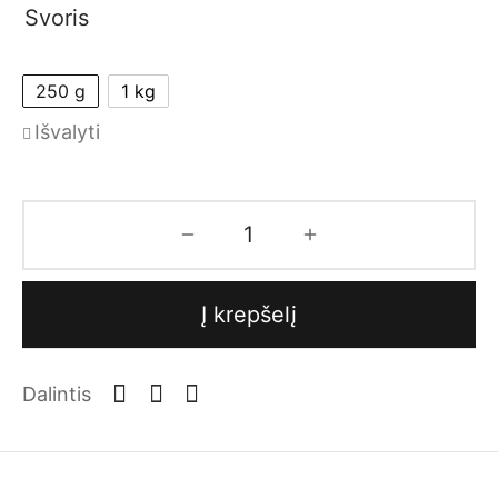
Svoris
250 g
1 kg
Išvalyti
Į krepšelį
Dalintis