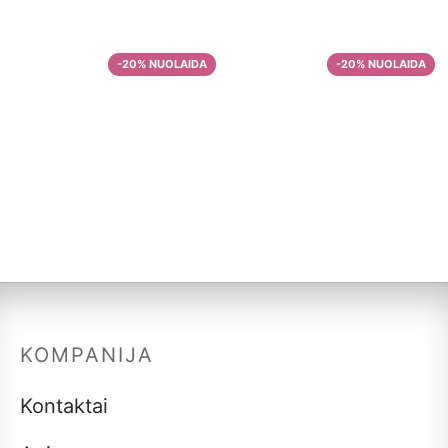
–
10,99
€
33,57
€
and Flow
–
11,93
€
38,36
€
Malta kava iš
Nikaragvos
Kavos pupelės
–
9,99
€
33,57
€
Harmony Roast
–
11,93
€
38,36
€
KOMPANIJA
Kontaktai