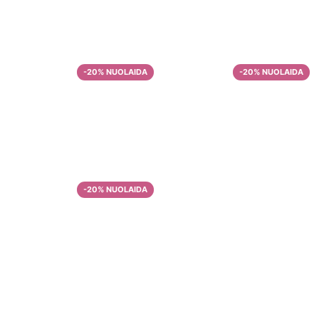
Ekologiškos kavos
Ekologiškos kavos
pupelės iš Hondūro
pupelės Energy
boost
–
9,72
€
30,48
€
–
8,60
€
28,90
€
Malta kava iš
Malta kava iš
Brazilijos
Brazilijos Be Kofeino
–
–
11,00
€
38,14
€
11,66
€
38,43
€
Malta kava iš
Tanzanijos