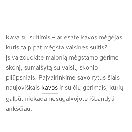
Kava su sultimis – ar esate kavos mėgėjas,
kuris taip pat mėgsta vaisines sultis?
Įsivaizduokite malonią mėgstamo gėrimo
skonį, sumaišytą su vaisių skonio
pliūpsniais. Paįvairinkime savo rytus šiais
naujoviškais
kavos
ir sulčių gėrimais, kurių
galbūt niekada nesugalvojote išbandyti
ankščiau.