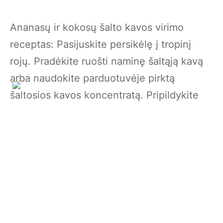
Ananasų ir kokosų šalto kavos virimo
receptas: Pasijuskite persikėlę į tropinį
rojų. Pradėkite ruošti naminę šaltąją kavą
arba naudokite parduotuvėje pirktą
šaltosios kavos koncentratą. Pripildykite
stiklinę ledu ir supilkite 120ml šaltosios
kavos. Įpilkite 60ml ananasų sulčių ir 30ml
kokosų pieno. Švelniai išmaišykite,
paragaukite ir, jei reikia, pakoreguokite
saldumą. Ant viršaus užberkite ananaso
griežinėlį arba mėtos šakelę, kad tropinis
pojūtis būtų visiškas!